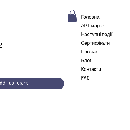
Головна
АРТ маркет
Наступні події
Сертифікати
2
Про нас
Блог
rice
Контакти
FAQ
dd to Cart