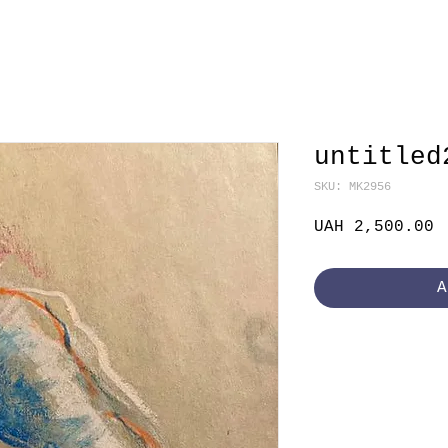
untitled
SKU: MK2956
P
UAH 2,500.00
A