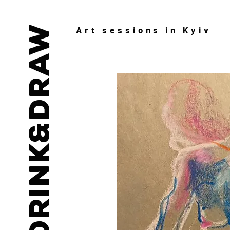
drink&draw
Art
sessions in Kyiv