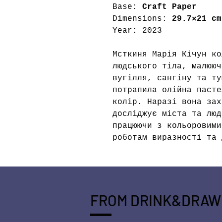
Base:
Craft
Paper
Dimensions:
29.7×21 cm
Year
:
2023
Мсткиня Марія Кічун ко
людського тіла, малююч
вугілля, сангіну та ту
потрапила олійна паст
колір. Наразі вона зах
досліджує міста та люд
працюючи з кольоровими
роботам виразності та 
FROM DRINK&DRAW