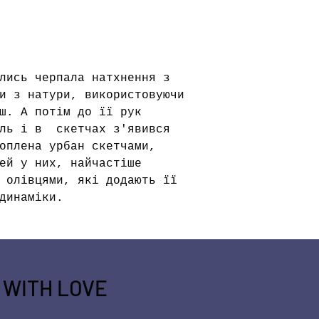
лись черпала натхнення з
и з натури, використовуючи
ш. А потім до її рук
ель і в скетчах з'явився
оплена урбан скетчами,
ей у них, найчастіше
 олівцями, які додають її
динаміки.
 WITH LOVE