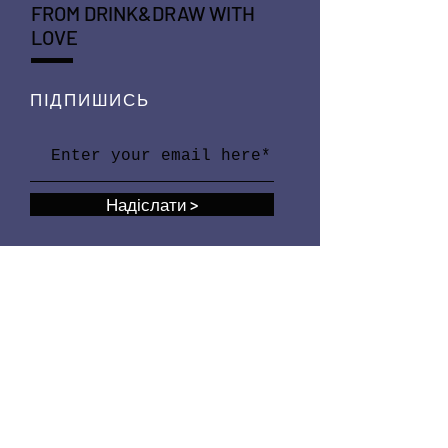
FROM DRINK&DRAW WITH
LOVE
ПІДПИШИСЬ
Надіслати >
НАШІ СОЦІАЛЬНІ
МЕРЕЖІ
facebook
instagram