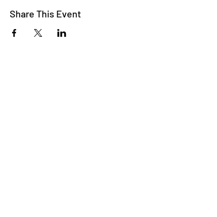
Share This Event
FROM DRINK&DRAW WITH
LOVE
ПІДПИШИСЬ
Надіслати >