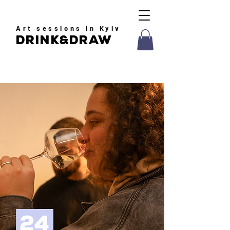
Art
sessions in Kyiv
drink&draw