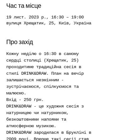
Час та місце
19 лист. 2023 р., 16:30 – 19:00
вулиця Хрещатик, 25, Київ, Україна
Про захід
Кожну неділю о 16:30 в самому 
сердці столиці (Хрещатик, 25) 
проходитиме традиційна сесія в 
стилі DRINK&DRAW. План на вечір 
залишається незмінним - 
зустрічаємося, спілкуємося та 
малюємо. 
Вхід - 250 грн.
DRINK&DRAW - це художня сесія з 
натурницею чи натурником, 
безкоштовними напоями та 
атмосферною музикою.
DRINK&DRAW зародилася в Брукліні в 
2009 році. Вперше такі сесії став 