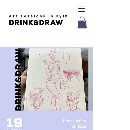
Art
sessions in Kyiv
drink&draw