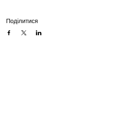
Поділитися
FROM DRINK&DRAW WITH
LOVE
ПІДПИШИСЬ
Надіслати >