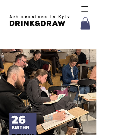
Art
sessions in Kyiv
drink&draw