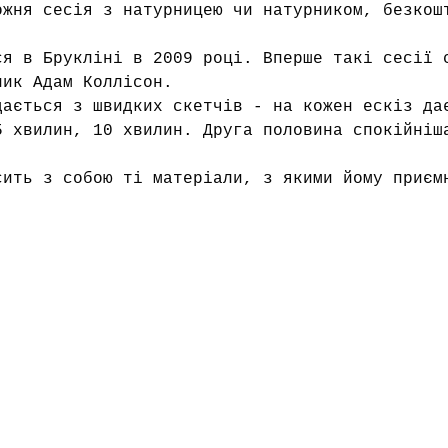
ожня сесія з натурницею чи натурником, безкош
.
ся в Брукліні в 2009 році. Вперше такі сесії 
ник Адам Коллісон.
дається з швидких скетчів - на кожен ескіз да
5 хвилин, 10 хвилин. Друга половина спокійніш
сить з собою ті матеріали, з якими йому приєм