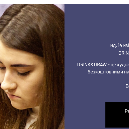
нд, 14 кв
DRIN
DRINK&DRAW - це худож
безкоштовними на
В
Р