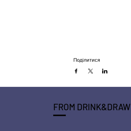
Поділитися
FROM DRINK&DRAW