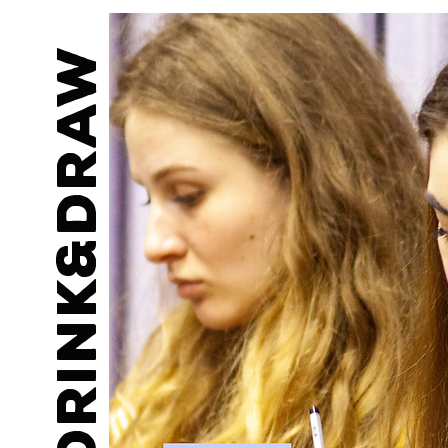
drink&draw
Art
sessions in Kyiv