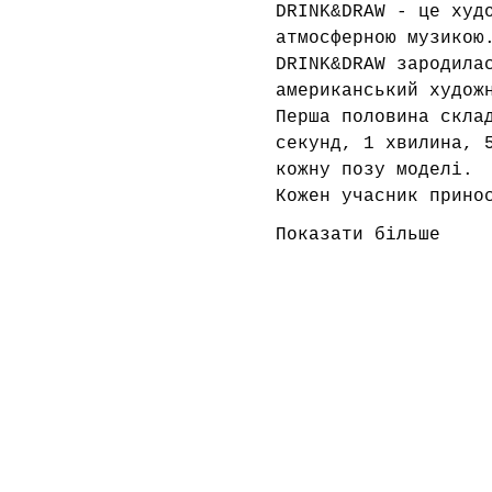
DRINK&DRAW - це худ
атмосферною музикою
DRINK&DRAW зародила
американський худож
Перша половина скла
секунд, 1 хвилина, 
кожну позу моделі.
Кожен учасник прино
Показати більше