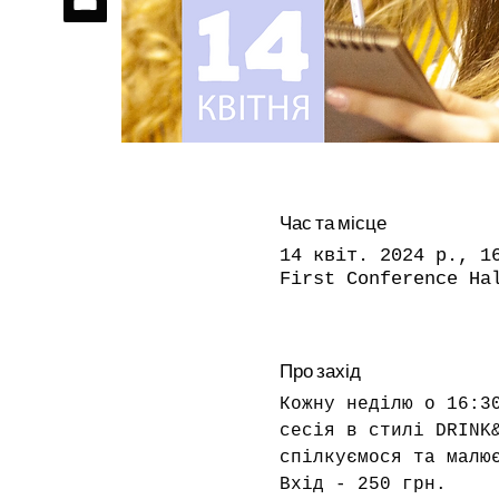
Час та місце
14 квіт. 2024 р., 1
First Conference Ha
Про захід
Кожну неділю о 16:3
сесія в стилі DRINK
спілкуємося та малю
Вхід - 250 грн.