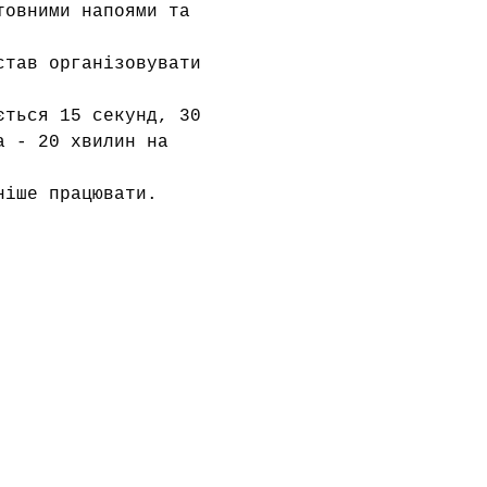
товними напоями та 
став організовувати 
ється 15 секунд, 30 
а - 20 хвилин на 
ніше працювати.