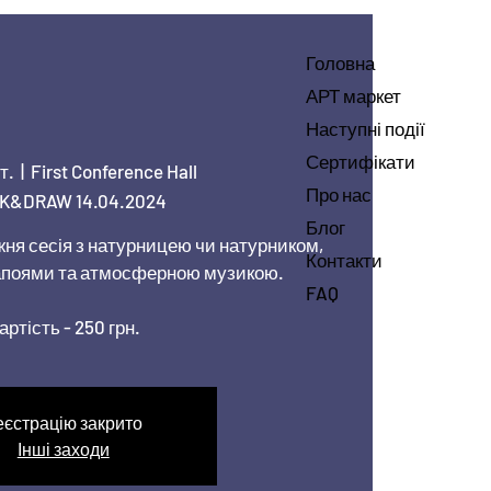
Головна
АРТ маркет
Наступні події
Сертифікати
іт.
  |  
First Conference Hall
Про нас
K&DRAW 14.04.2024
Блог
ня сесія з натурницею чи натурником,
Контакти
поями та атмосферною музикою.
FAQ
артість - 250 грн.
еєстрацію закрито
Інші заходи