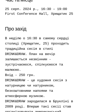
25 серп. 2024 р., 16:30 – 19:00
First Conference Hall, Хрещатик 25
Про захід
В неділю о 16:30 в самому сердці 
столиці (Хрещатик, 25) проходить 
традиційна сесія в стилі 
DRINK&DRAW. План на вечір 
залишається незмінним - 
зустрічаємося, спілкуємося та 
малюємо. 
Вхід - 250 грн.
DRINK&DRAW - це художня сесія з 
натурницею чи натурником, 
безкоштовними напоями та 
атмосферною музикою.
DRINK&DRAW зародилася в Брукліні в 
2009 році. Вперше такі сесії став 
організовувати американський 