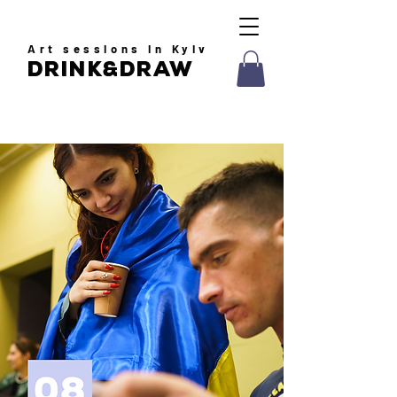
Art
sessions in Kyiv
drink&draw