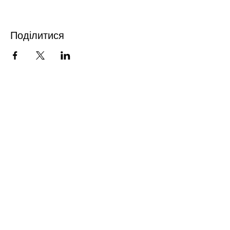
Поділитися
FROM DRINK&DRAW WITH
LOVE
ПІДПИШИСЬ
Надіслати >