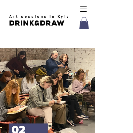
Art
sessions in Kyiv
drink&draw